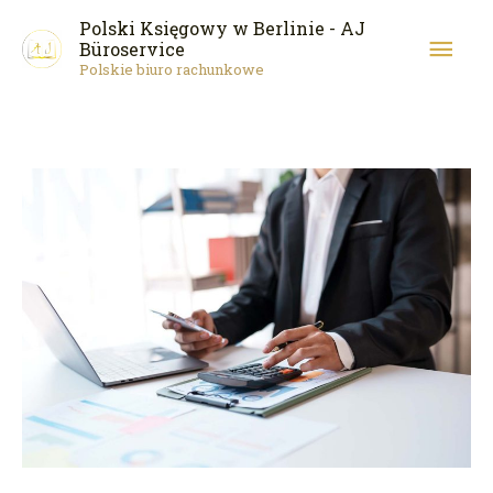
Przejdź
Głó
Polski Księgowy w Berlinie - AJ
do
Büroservice
Polskie biuro rachunkowe
men
treści