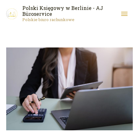
Przejdź
Głó
Polski Księgowy w Berlinie - AJ
do
Büroservice
Polskie biuro rachunkowe
men
treści