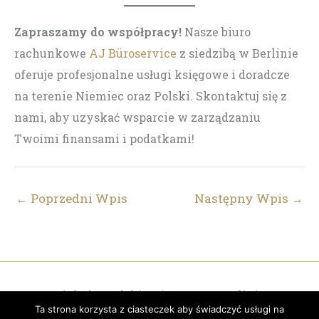
Zapraszamy do współpracy!
Nasze biuro
rachunkowe
AJ Büroservice
z siedzibą w Berlinie
oferuje profesjonalne usługi księgowe i doradcze
na terenie Niemiec oraz Polski. Skontaktuj się z
nami, aby uzyskać wsparcie w zarządzaniu
Twoimi finansami i podatkami!
←
Poprzedni Wpis
Następny Wpis
→
Copyright by
Polski Księgowy w Berlinie - AJ
Ta strona korzysta z ciasteczek aby świadczyć usługi na
Büroservice
© 2026